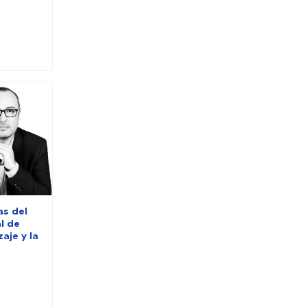
as del
l de
aje y la