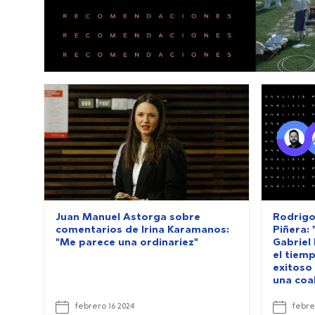
Juan Manuel Astorga sobre
Rodrigo
comentarios de Irina Karamanos:
Piñera: 
"Me parece una ordinariez"
Gabriel
el tiem
exitoso
una coal
febrero 16 2024
febre