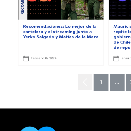
Recomendaciones: Lo mejor de la
Maurici
cartelera y el streaming junto a
repite l
Yerko Salgado y Matías de la Maza
gobiern
de Chile
de repu
febrero 02 2024
enero
1
...