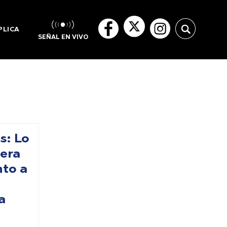
PLICA
SEÑAL EN VIVO
: Lo
lera
nto a
a