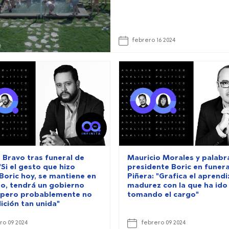
febrero 16 2024
 Bravo tras funeral de
Mauricio Morales y palabr
"Si el gesto que hizo
presidente Boric en funera
 Boric hoy, se mantiene en
Piñera: "Grafica el aprendiz
po, tendrá un gobierno
madurez con la que ha ido
 pero probablemente no
tomando el cargo"
ición tan unida"
ro 09 2024
febrero 09 2024