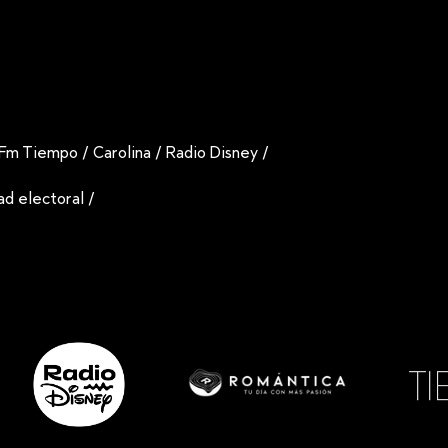
Fm Tiempo
/
Carolina
/
Radio Disney
/
dad electoral
/