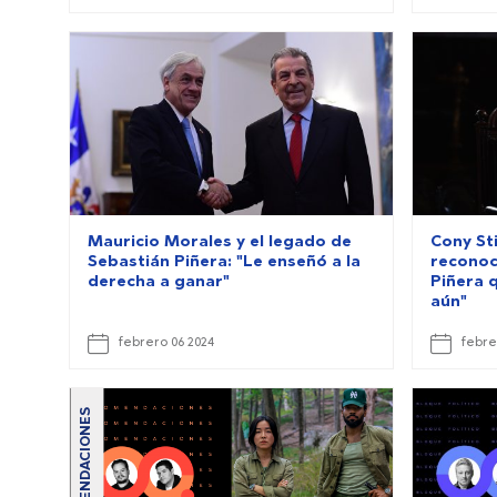
Mauricio Morales y el legado de
Cony Sti
Sebastián Piñera: "Le enseñó a la
reconoc
derecha a ganar"
Piñera 
aún"
febrero 06 2024
febre
RECOMENDACIONES