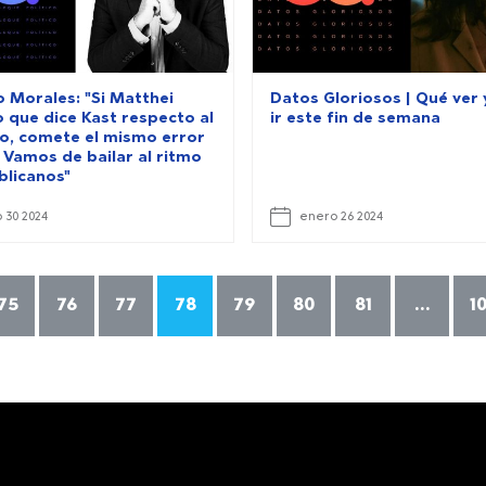
o Morales: "Si Matthei
Datos Gloriosos | Qué ver
o que dice Kast respecto al
ir este fin de semana
o, comete el mismo error
 Vamos de bailar al ritmo
blicanos"
 30 2024
enero 26 2024
75
76
77
78
79
80
81
...
10