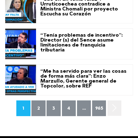
Urruticoechea contradice a
Ministra Chomali por proyecto
Escucha su Corazón
“Tenía problemas de incentivo”:
Director (s) del Sence asume
limitaciones de franquicia
tributaria
“Me ha servido para ver las cosas
de forma más clara”: Enzo
Marzullo, Gerente general de
Topcolor, sobre REF
1
2
3
4
...
965