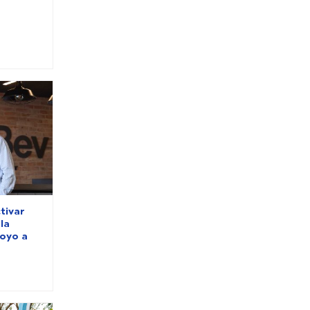
tivar
la
poyo a