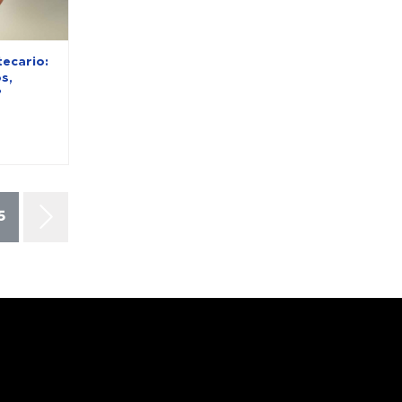
tecario:
s,
?
5