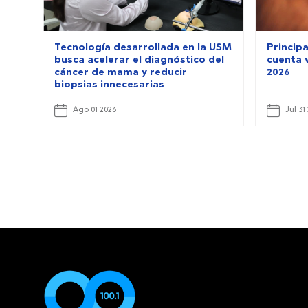
Tecnología desarrollada en la USM
Principa
busca acelerar el diagnóstico del
cuenta v
cáncer de mama y reducir
2026
biopsias innecesarias
Ago 01 2026
Jul 31