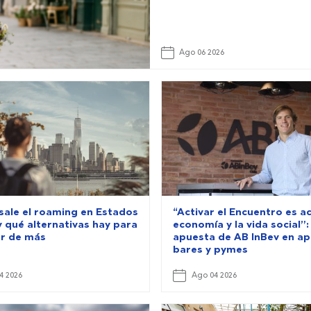
Ago 06 2026
sale el roaming en Estados
“Activar el Encuentro es ac
y qué alternativas hay para
economía y la vida social”: 
r de más
apuesta de AB InBev en a
bares y pymes
4 2026
Ago 04 2026