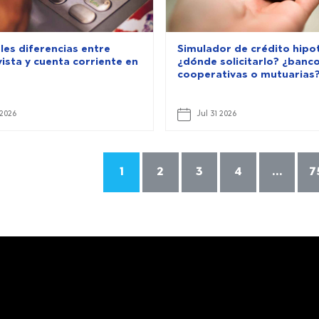
les diferencias entre
Simulador de crédito hipo
ista y cuenta corriente en
¿dónde solicitarlo? ¿banco
cooperativas o mutuarias
 2026
Jul 31 2026
1
2
3
4
...
7