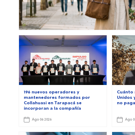
196 nuevos operadores y
Cuánto 
mantenedores formados por
Unidos 
Collahuasi en Tarapacá se
no paga
incorporan a la compañía
Ago 06 2026
Ago 0