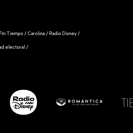
Fm Tiempo
/
Carolina
/
Radio Disney
/
dad electoral
/