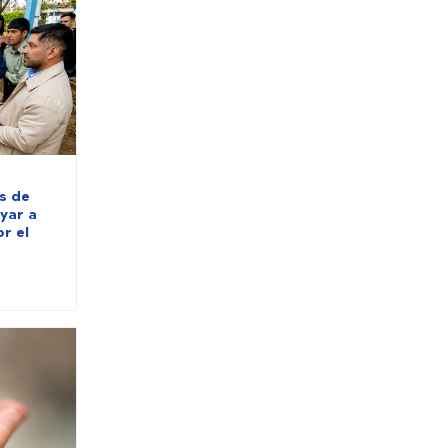
s de
oyar a
r el