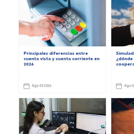
Principales diferencias entre
Simulad
cuenta vista y cuenta corriente en
¿dónde 
2026
coopera
Ago 03 2026
Ago 0