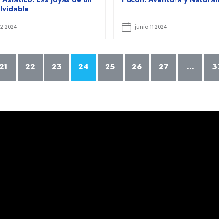
 Asiático: Las joyas de un
Pucón: Aventura y Natural
olvidable
12 2024
junio 11 2024
21
22
23
24
25
26
27
...
3