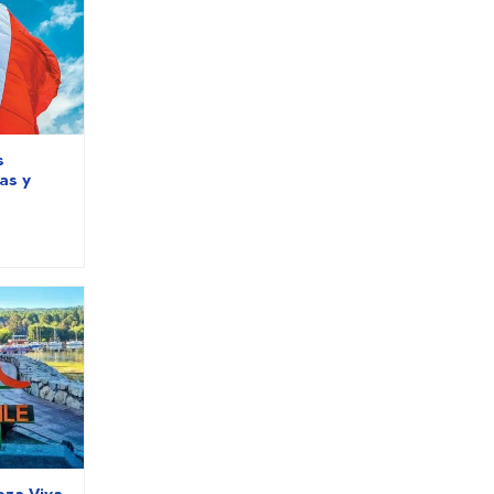
s
as y