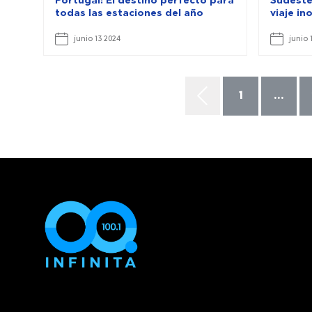
Portugal: El destino perfecto para
Sudeste
todas las estaciones del año
viaje in
junio 13 2024
junio 
1
...