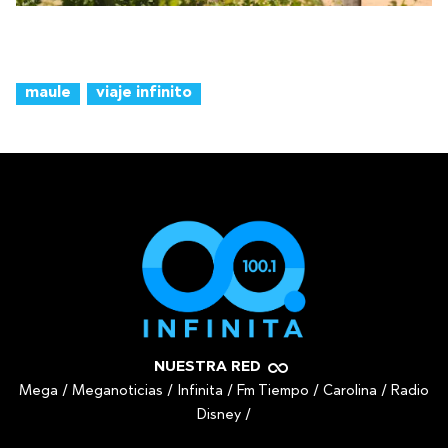
maule
viaje infinito
NUESTRA RED
Mega
/
Meganoticias
/
Infinita
/
Fm Tiempo
/
Carolina
/
Radio
Disney
/