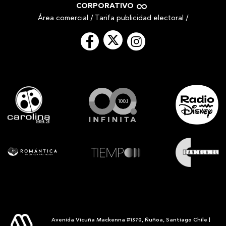
CORPORATIVO
Área comercial
/
Tarifa publicidad electoral
/
Avenida Vicuña Mackenna #1370, Ñuñoa, Santiago Chile |