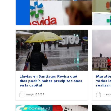
Lluvias en Santiago: Revisa qué
Maratón
días podría haber precipitaciones
todos l
en la capital
realizar
mayo 15 2023
mayo 