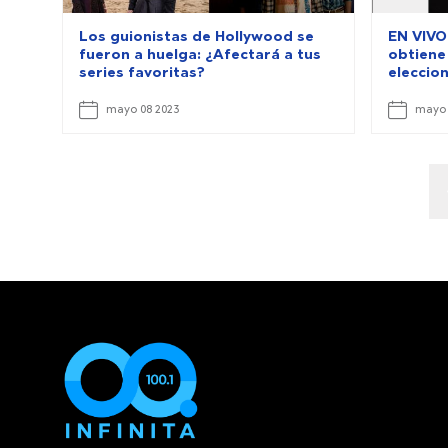
Los guionistas de Hollywood se
EN VIVO
fueron a huelga: ¿Afectará a tus
obtiene
series favoritas?
eleccio
mayo 08 2023
mayo 