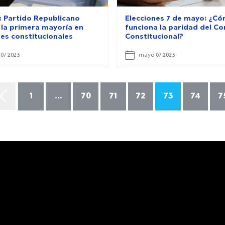
: Partido Republicano
Elecciones 7 de mayo: ¿C
 la primera mayoría en
funciona la paridad del Co
nes constitucionales
Constitucional?
07 2023
mayo 07 2023
1
...
70
71
72
73
74
7