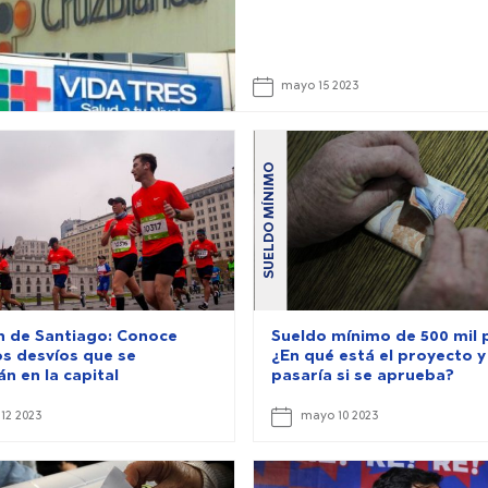
mayo 15 2023
SUELDO MÍNIMO
 de Santiago: Conoce
Sueldo mínimo de 500 mil 
os desvíos que se
¿En qué está el proyecto y
án en la capital
pasaría si se aprueba?
12 2023
mayo 10 2023