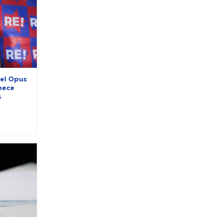
del Opus
nece
s