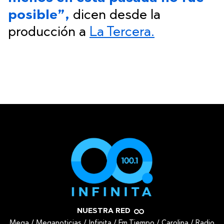
posible”,
dicen desde la
producción a
La Tercera.
NUESTRA RED
Mega
/
Meganoticias
/
Infinita
/
Fm Tiempo
/
Carolina
/
Radio