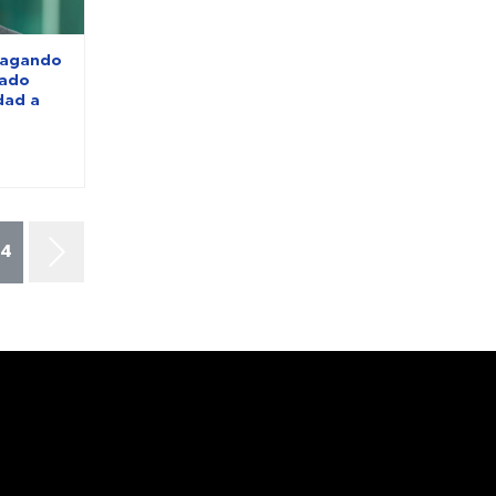
 pagando
tado
dad a
64