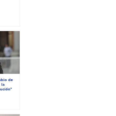
mbio de
 la
lución"