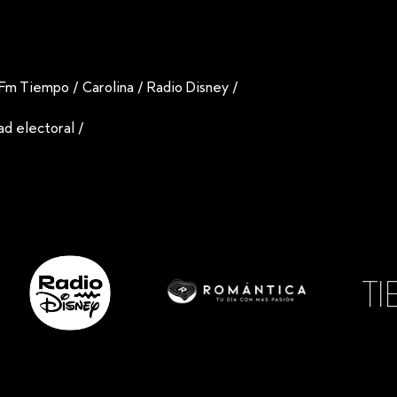
Fm Tiempo
/
Carolina
/
Radio Disney
/
dad electoral
/