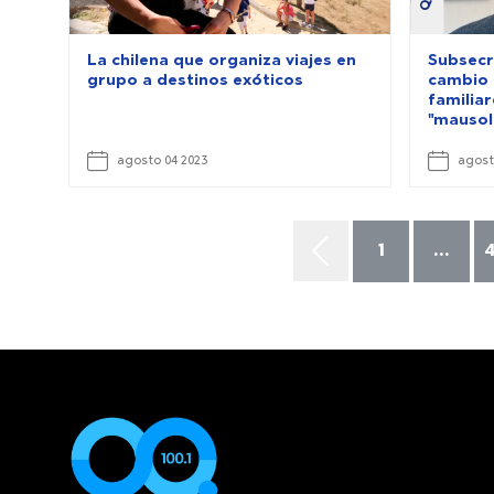
La chilena que organiza viajes en
Subsecr
grupo a destinos exóticos
cambio 
familia
"mausol
agosto 04 2023
agost
1
...