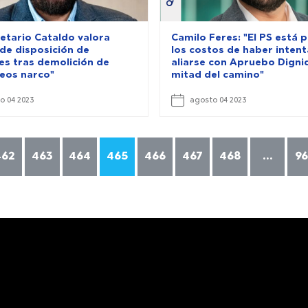
etario Cataldo valora
Camilo Feres: "El PS está
de disposición de
los costos de haber inten
res tras demolición de
aliarse con Apruebo Digni
eos narco"
mitad del camino"
o 04 2023
agosto 04 2023
462
463
464
465
466
467
468
...
9