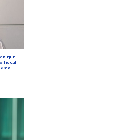
tea que
o fiscal
 tema