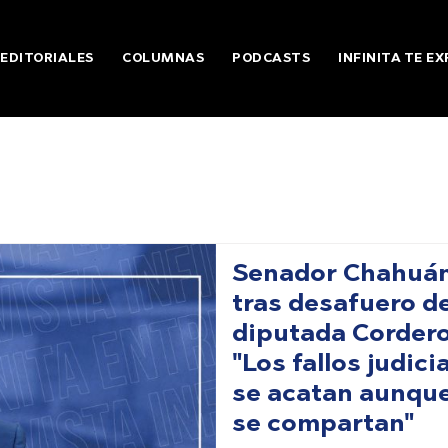
EDITORIALES
COLUMNAS
PODCASTS
INFINITA TE EX
Senador Chahuá
tras desafuero d
diputada Cordero
"Los fallos judici
se acatan aunqu
se compartan"