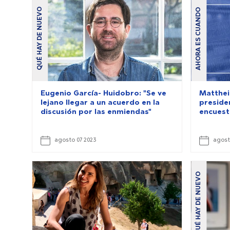
QUÉ HAY DE NUEVO
AHORA ES CUANDO
Eugenio García- Huidobro: "Se ve
Matthei
lejano llegar a un acuerdo en la
presiden
discusión por las enmiendas"
encuest
agosto 07 2023
agost
QUÉ HAY DE NUEVO