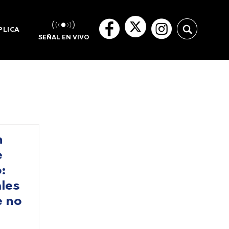
PLICA
SEÑAL EN VIVO
n
e
:
ales
e no