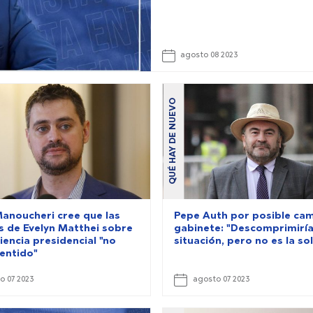
agosto 08 2023
QUÉ HAY DE NUEVO
Manoucheri cree que las
Pepe Auth por posible ca
s de Evelyn Matthei sobre
gabinete: "Descomprimiría
iencia presidencial "no
situación, pero no es la so
sentido"
o 07 2023
agosto 07 2023