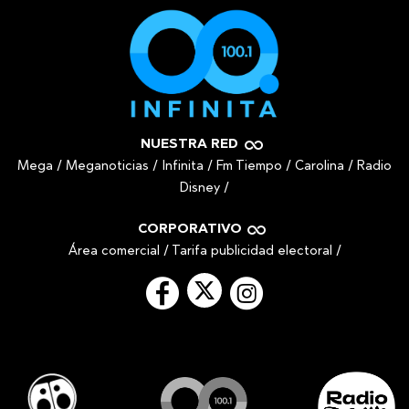
NUESTRA RED
Mega
/
Meganoticias
/
Infinita
/
Fm Tiempo
/
Carolina
/
Radio
Disney
/
CORPORATIVO
Área comercial
/
Tarifa publicidad electoral
/