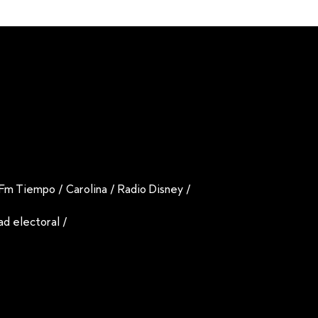
Fm Tiempo
/
Carolina
/
Radio Disney
/
dad electoral
/