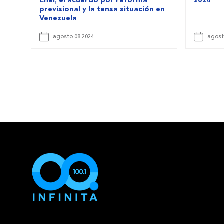
Enel, el acuerdo por reforma
2024
previsional y la tensa situación en
Venezuela
agosto 08 2024
agost