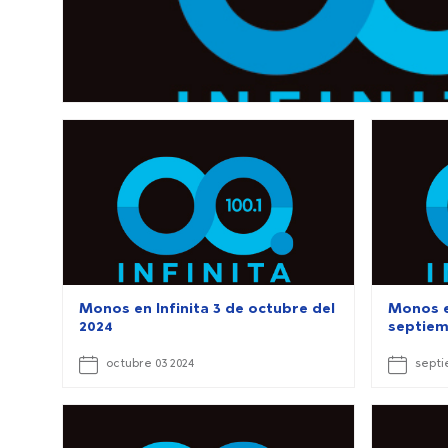
Monos en Infinita 3 de octubre del
Monos e
2024
septiem
octubre 03 2024
septi