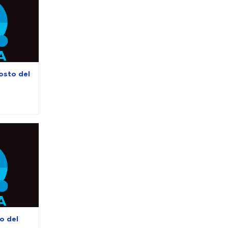
osto del
io del