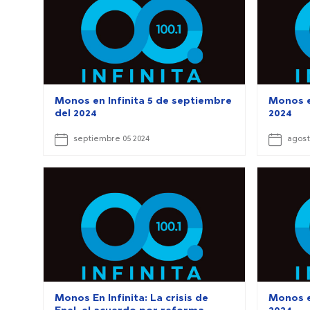
Monos en Infinita 5 de septiembre
Monos e
del 2024
2024
septiembre 05 2024
agost
Monos En Infinita: La crisis de
Monos en