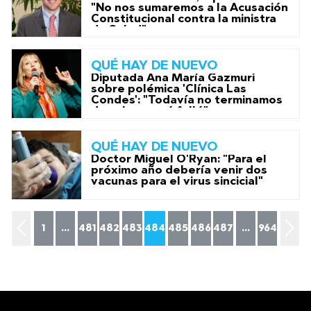
"No nos sumaremos a la Acusación
Constitucional contra la ministra
de Salud"
QUÉ HAY DE NUEVO
Diputada Ana María Gazmuri
sobre polémica 'Clínica Las
Condes': "Todavía no terminamos
de aclarar qué falló"
QUÉ HAY DE NUEVO
Doctor Miguel O'Ryan: "Para el
próximo año debería venir dos
vacunas para el virus sincicial"
1
...
481
482
483
484
485
486
487
...
964