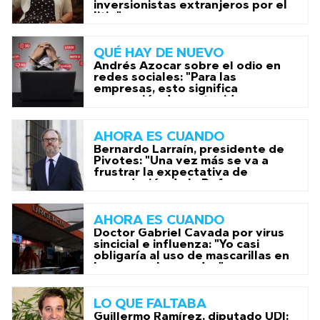
inversionistas extranjeros por el
litio"
QUÉ HAY DE NUEVO
Andrés Azocar sobre el odio en
redes sociales: "Para las
empresas, esto significa
generación de contenido y
crecimiento de usuarios"
AHORA ES CUANDO
Bernardo Larraín, presidente de
Pivotes: "Una vez más se va a
frustrar la expectativa de
recaudación de la Reforma
Tributaria"
AHORA ES CUANDO
Doctor Gabriel Cavada por virus
sincicial e influenza: "Yo casi
obligaría al uso de mascarillas en
lugares aglomerados"
LO QUE FALTABA
Guillermo Ramírez, diputado UDI: