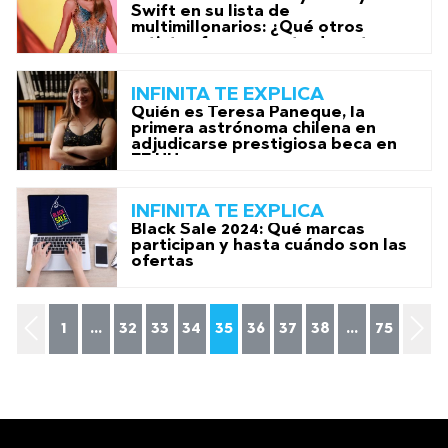
Swift en su lista de
multimillonarios: ¿Qué otros
artistas forman parte de este
grupo?
INFINITA TE EXPLICA
Quién es Teresa Paneque, la
primera astrónoma chilena en
adjudicarse prestigiosa beca en
EE.UU.
INFINITA TE EXPLICA
Black Sale 2024: Qué marcas
participan y hasta cuándo son las
ofertas
1
...
32
33
34
35
36
37
38
...
75