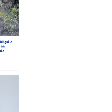
bligó a
sión
 de