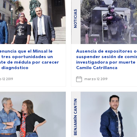
NOTICIAS
nuncia que el Minsal le
Ausencia de expositores o
 tres oportunidades un
suspender sesión de comi
nte de médula por carecer
investigadora por muerte
 diagnóstico
Camilo Catrillanca
 12 2019
marzo 12 2019
BENJAMÍN CANTIN