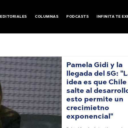
EDITORIALES
COLUMNAS
PODCASTS
INFINITA TE EX
Pamela Gidi y la
llegada del 5G: "
idea es que Chile
salte al desarroll
esto permite un
crecimietno
exponencial"