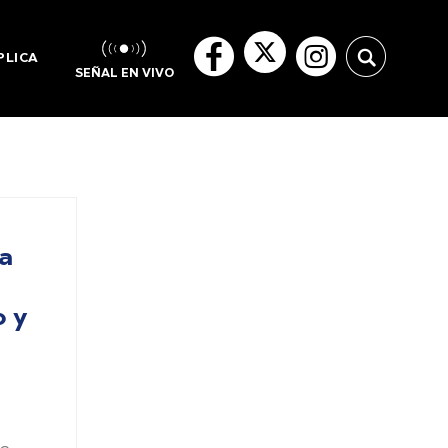
PLICA
SEÑAL EN VIVO
La
o y