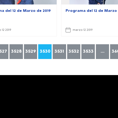
a del 12 de Marzo de 2019
Programa del 12 de Marzo 
 12 2019
marzo 12 2019
527
3528
3529
3530
3531
3532
3533
...
36