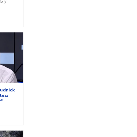
5G y
Rudnick
tes:
?"