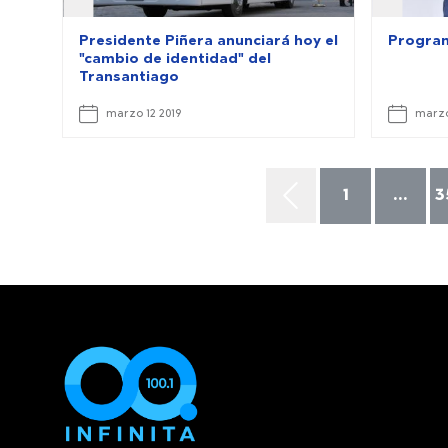
Presidente Piñera anunciará hoy el
Program
"cambio de identidad" del
Transantiago
marzo 12 2019
marzo
1
...
3