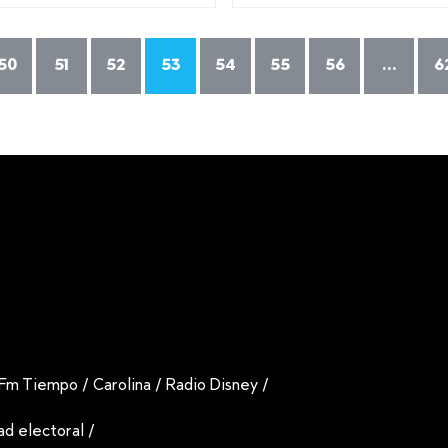
50
51
52
53
54
55
56
...
6
Fm Tiempo
/
Carolina
/
Radio Disney
/
dad electoral
/