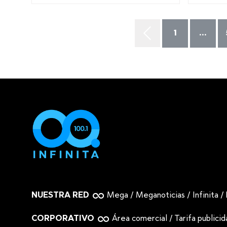
1
...
NUESTRA RED
Mega
/
Meganoticias
/
Infinita
/
CORPORATIVO
Área comercial
/
Tarifa publici