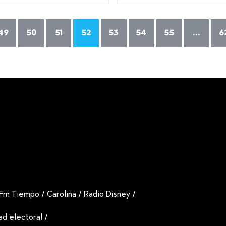
49
50
51
52
53
54
55
...
6
Fm Tiempo
/
Carolina
/
Radio Disney
/
dad electoral
/