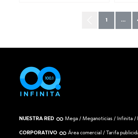
1
...
NUESTRA RED
Mega
/
Meganoticias
/
Infinita
/
CORPORATIVO
Área comercial
/
Tarifa publici