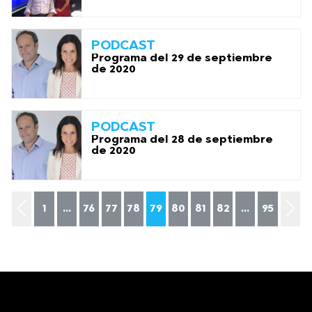
PODCAST
Programa del 29 de septiembre
de 2020
PODCAST
Programa del 28 de septiembre
de 2020
1
...
76
77
78
79
80
81
82
...
95