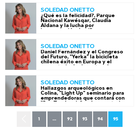
SOLEDAD ONETTO
¿Qué es la felicidad?, Parque
Nacional Kawésqar, Claudia
Aldana y la lucha por
incorporación de niños con
necesidades educativas
especiales
SOLEDAD ONETTO
Daniel Fernández y el Congreso
del Futuro, "Yerka" la bicicleta
chilena éxito en Europa y el
comentario de deportes de
Rodrigo Gómez
SOLEDAD ONETTO
Hallazgos arqueológicos en
Colina, "Light Up" seminario para
emprendedoras que contará con
"Soy Tendencia" y el comentario
deportivo de Rodrigo Gó
1
...
92
93
94
95