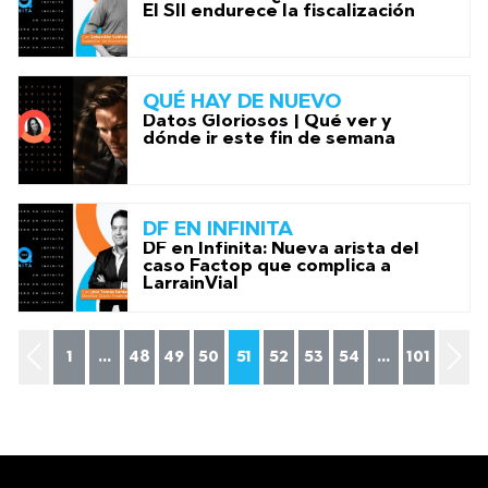
El SII endurece la fiscalización
QUÉ HAY DE NUEVO
Datos Gloriosos | Qué ver y
dónde ir este fin de semana
DF EN INFINITA
DF en Infinita: Nueva arista del
caso Factop que complica a
LarrainVial
1
...
48
49
50
51
52
53
54
...
101