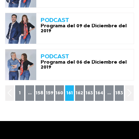
PODCAST
Programa del 09 de Diciembre del
2019
PODCAST
Programa del 06 de Diciembre del
2019
1
...
158
159
160
161
162
163
164
...
183