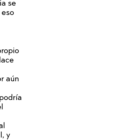
ia se
 eso
propio
lace
or aún
podría
l
al
, y