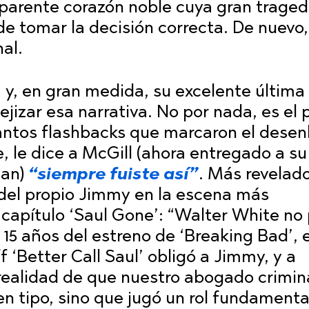
aparente corazón noble cuya gran traged
e tomar la decisión correcta. De nuevo,
al.
’
y, en gran medida, su excelente última
jizar esa narrativa. No por nada, es el 
tantos flashbacks que marcaron el desen
 le dice a McGill (ahora entregado a su
an)
“siempre fuiste así”
. Más revelad
 del propio Jimmy en la escena más
capítulo ‘Saul Gone’: “Walter White no 
 15 años del estreno de ‘Breaking Bad’, e
f ‘Better Call Saul’ obligó a Jimmy, y a
 realidad de que nuestro abogado crimin
en tipo, sino que jugó un rol fundamental