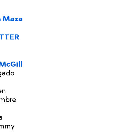
a Maza
ETTER
McGill
ogado
en
ombre
a
Jimmy