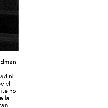
oodman,
ad ni
e el
ite no
a la
tan