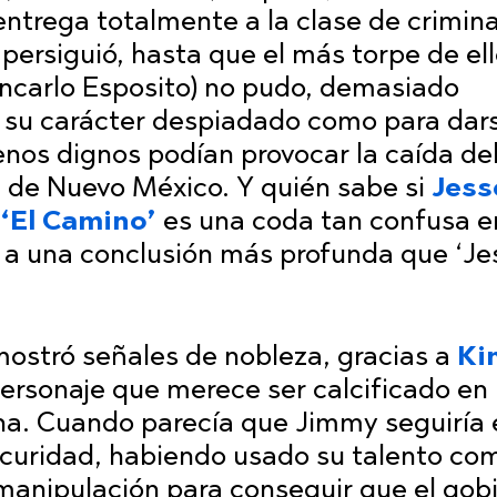
entrega totalmente a la clase de crimin
ersiguió, hasta que el más torpe de ell
ncarlo Esposito) no pudo, demasiado
y su carácter despiadado como para dar
os dignos podían provocar la caída de
e de Nuevo México. Y quién sabe si
Jess
‘El Camino’
es una coda tan confusa e
ar a una conclusión más profunda que ‘Je
ostró señales de nobleza, gracias a
Ki
ersonaje que merece ser calcificado en 
na. Cuando parecía que Jimmy seguiría 
scuridad, habiendo usado su talento co
anipulación para conseguir que el gob