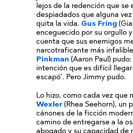
lejos de la redención que se 
despiadados que alguna vez p
quita la vida.
Gus Fring
(Gia
enceguecido por su orgullo 
cuenta que sus enemigos men
narcotraficante más infalibl
Pinkman
(Aaron Paul) pudo:
intención que es difícil lleg
escapó’. Pero Jimmy pudo.
Lo hizo, como cada vez que m
Wexler
(Rhea Seehorn), un p
cánones de la ficción moder
camino de entregarse a la o
abogado y su capacidad de m