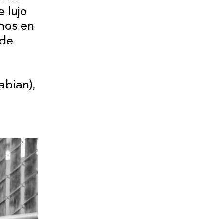
e lujo
chos en
 de
abian),