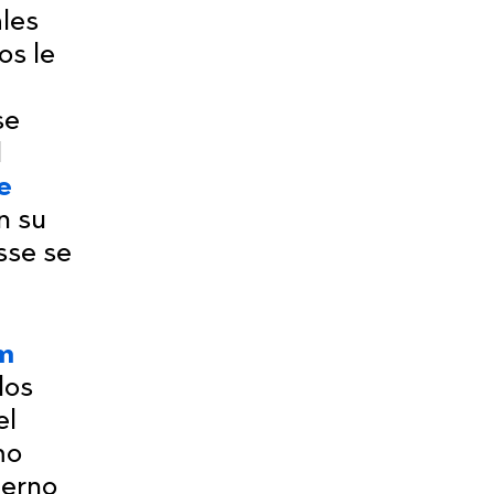
ales
os le
se
l
e
n su
sse se
m
los
el
mo
ierno