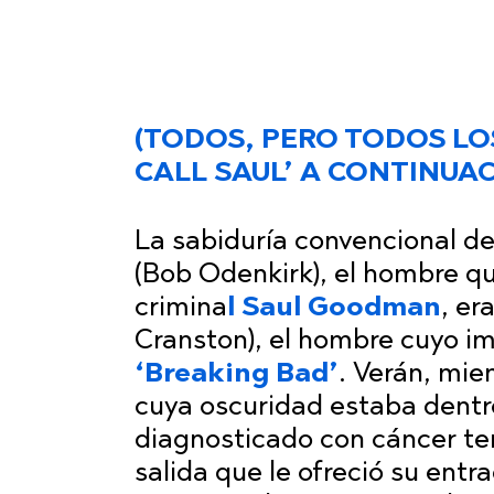
(TODOS, PERO TODOS LOS
CALL SAUL’ A CONTINUAC
La sabiduría convencional de
(Bob Odenkirk), el hombre q
crimina
l Saul Goodman
, er
Cranston), el hombre cuyo im
‘Breaking Bad’
. Verán, mi
cuya oscuridad estaba dentr
diagnosticado con cáncer te
salida que le ofreció su ent