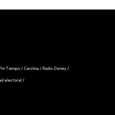
Fm Tiempo
/
Carolina
/
Radio Disney
/
dad electoral
/