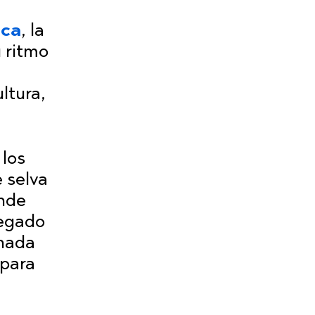
ica
, la
u ritmo
ltura,
 los
 selva
onde
legado
 nada
 para