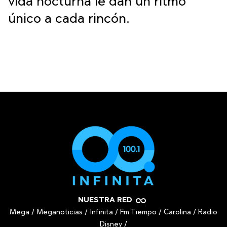
vida nocturna le dan un ritmo
único a cada rincón.
NUESTRA RED
Mega
/
Meganoticias
/
Infinita
/
Fm Tiempo
/
Carolina
/
Radio
Disney
/