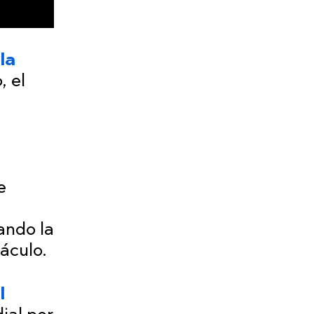
la
, el
e
ando la
áculo.
l