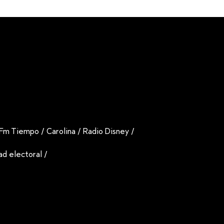
Fm Tiempo
/
Carolina
/
Radio Disney
/
dad electoral
/