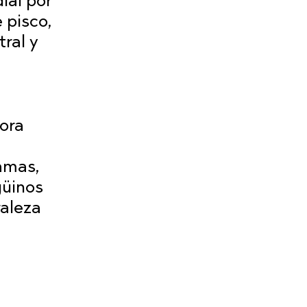
ial por
 pisco,
ral y
ora
amas,
güinos
raleza