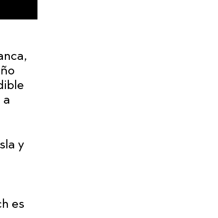
lanca,
eño
dible
 a
sla y
ch es