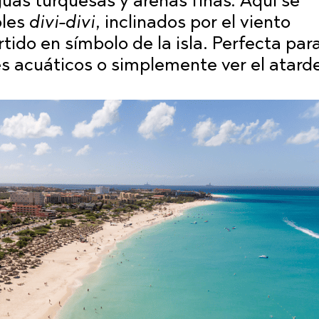
uas turquesas y arenas finas. Aquí se
oles
divi-divi
, inclinados por el viento
tido en símbolo de la isla. Perfecta par
s acuáticos o simplemente ver el atard