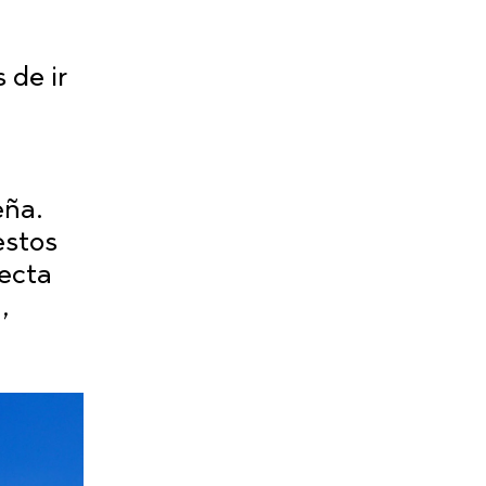
eña.
estos
fecta
,