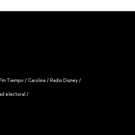
Fm Tiempo
/
Carolina
/
Radio Disney
/
dad electoral
/