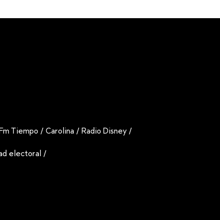
Fm Tiempo
/
Carolina
/
Radio Disney
/
dad electoral
/