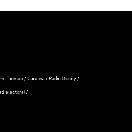
Fm Tiempo
/
Carolina
/
Radio Disney
/
dad electoral
/