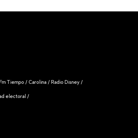
Fm Tiempo
/
Carolina
/
Radio Disney
/
dad electoral
/