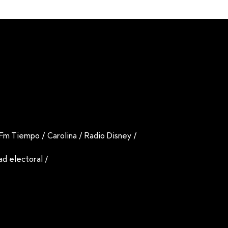
Fm Tiempo
/
Carolina
/
Radio Disney
/
dad electoral
/