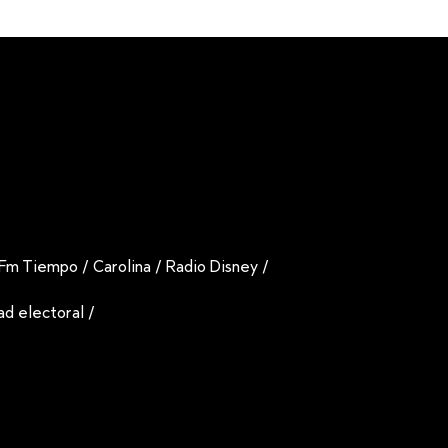
Fm Tiempo
/
Carolina
/
Radio Disney
/
dad electoral
/