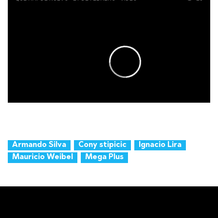
Armando Silva
Cony stipicic
Ignacio Lira
Mauricio Weibel
Mega Plus