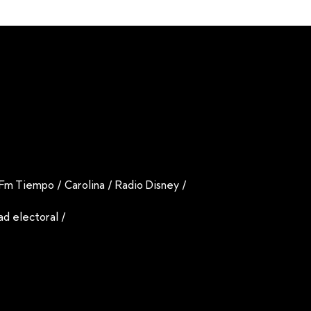
Fm Tiempo
/
Carolina
/
Radio Disney
/
dad electoral
/