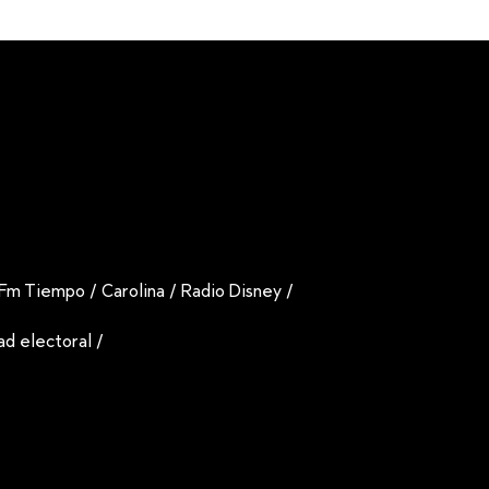
Fm Tiempo
/
Carolina
/
Radio Disney
/
dad electoral
/