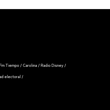
Fm Tiempo
/
Carolina
/
Radio Disney
/
dad electoral
/