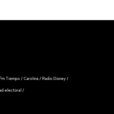
Fm Tiempo
/
Carolina
/
Radio Disney
/
dad electoral
/