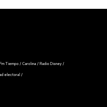
Fm Tiempo
/
Carolina
/
Radio Disney
/
dad electoral
/