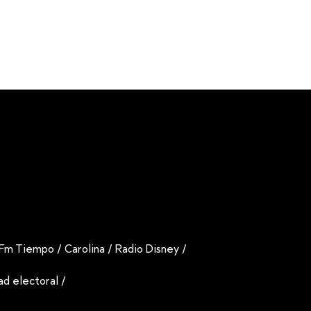
Fm Tiempo
/
Carolina
/
Radio Disney
/
dad electoral
/