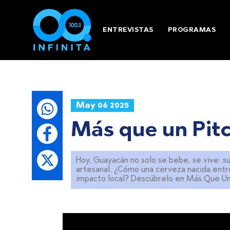
ENTREVISTAS
PROGRAMAS
May 06 2025
Más que un Pitc
Hoy, Guayacán no solo se bebe, se vive: s
artesanal. ¿Cómo una cerveza nacida entre
impacto local? Descúbrelo en Más Que Un Pi