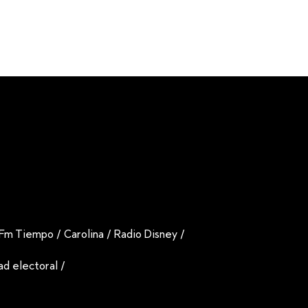
Fm Tiempo
/
Carolina
/
Radio Disney
/
dad electoral
/