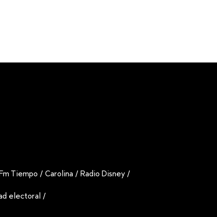
Fm Tiempo
/
Carolina
/
Radio Disney
/
dad electoral
/