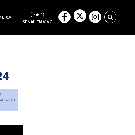
PLICA
SEÑAL EN VIVO
24
a,
un gran