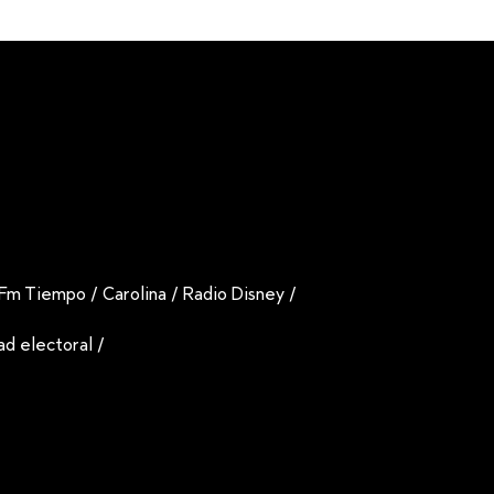
Fm Tiempo
/
Carolina
/
Radio Disney
/
dad electoral
/