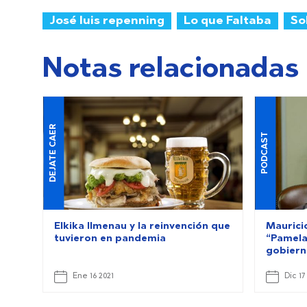
José luis repenning
Lo que Faltaba
So
Notas relacionadas
DEJATE CAER
PODCAST
Elkika Ilmenau y la reinvención que
Mauricio
tuvieron en pandemia
“Pamela 
gobiern
Ene 16 2021
Dic 17