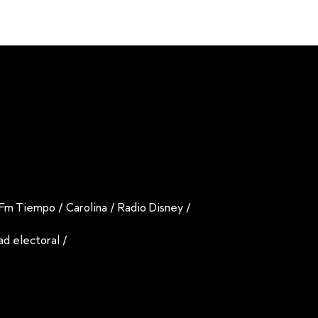
Fm Tiempo
/
Carolina
/
Radio Disney
/
dad electoral
/