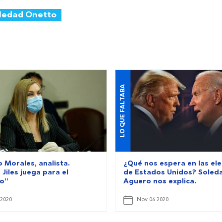
ledad Onetto
LO QUE FALTABA
 Morales, analista.
¿Qué nos espera en las el
Jiles juega para el
de Estados Unidos? Soled
o”
Aguero nos explica.
 2020
Nov 06 2020