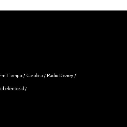
Fm Tiempo
/
Carolina
/
Radio Disney
/
dad electoral
/