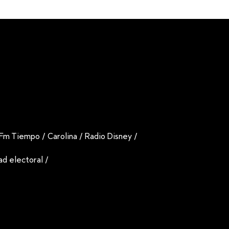
Fm Tiempo
/
Carolina
/
Radio Disney
/
dad electoral
/