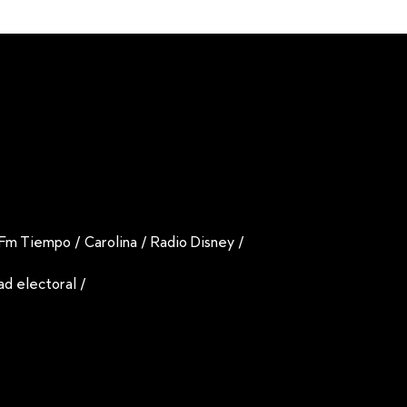
Fm Tiempo
/
Carolina
/
Radio Disney
/
dad electoral
/