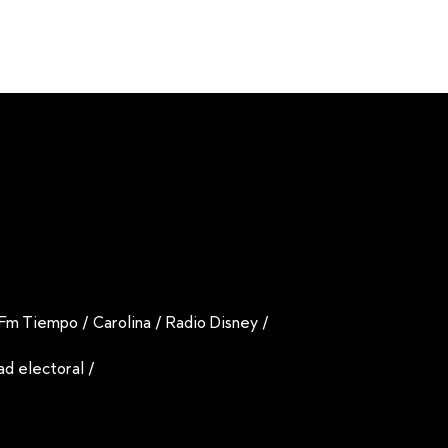
Fm Tiempo
/
Carolina
/
Radio Disney
/
dad electoral
/