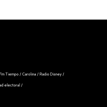
Fm Tiempo
/
Carolina
/
Radio Disney
/
dad electoral
/