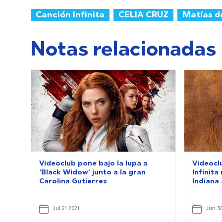
Canción Infinita
CELIA CRUZ
Matías d
Notas relacionadas
Videoclub pone bajo la lupa a
Videoclu
‘Black Widow’ junto a la gran
Infinit
Carolina Gutierrez
Indiana
Jul 21 2021
Jun 30