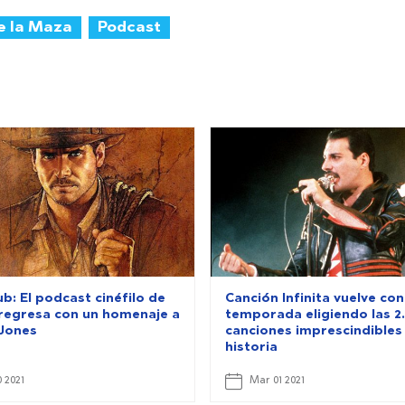
e la Maza
Podcast
b: El podcast cinéfilo de
Canción Infinita vuelve co
a regresa con un homenaje a
temporada eligiendo las 2.
 Jones
canciones imprescindibles 
historia
 2021
Mar 01 2021