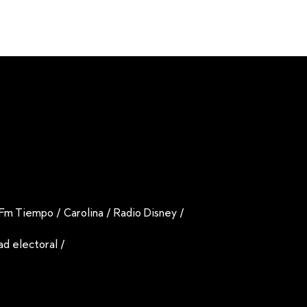
Fm Tiempo
/
Carolina
/
Radio Disney
/
dad electoral
/