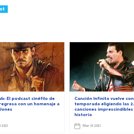
st
b: El podcast cinéfilo de
Canción Infinita vuelve co
a regresa con un homenaje a
temporada eligiendo las 2.
 Jones
canciones imprescindibles 
historia
 2021
Mar 01 2021