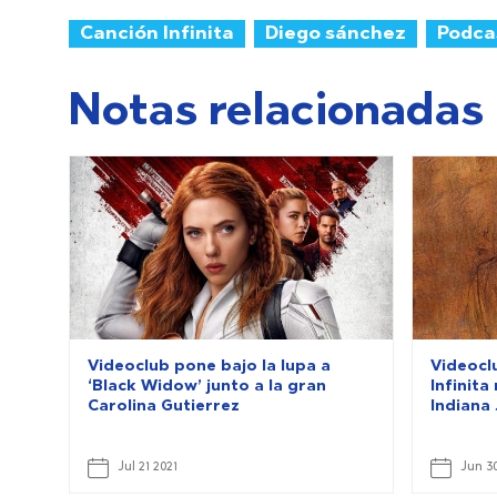
Canción Infinita
Diego sánchez
Podca
Notas relacionadas
Videoclub pone bajo la lupa a
Videoclu
‘Black Widow’ junto a la gran
Infinit
Carolina Gutierrez
Indiana
Jul 21 2021
Jun 30