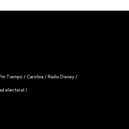
Fm Tiempo
/
Carolina
/
Radio Disney
/
dad electoral
/